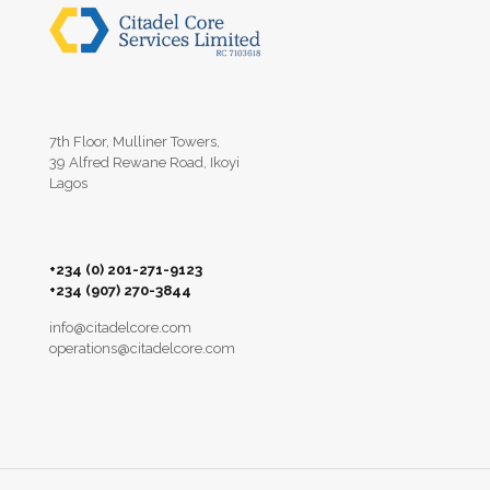
7th Floor, Mulliner Towers,
39 Alfred Rewane Road, Ikoyi
Lagos
+234 (0) 201-271-9123‬
‪+234 (907) 270-3844‬
info@citadelcore.com
operations@citadelcore.com